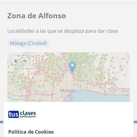
Zona de Alfonso
Localidades a las que se desplaza para dar clase
Málaga (Ciudad)
+
−
5 km
3 mi
Leaflet
| ©
OpenStreetMap
contributors
Política de Cookies