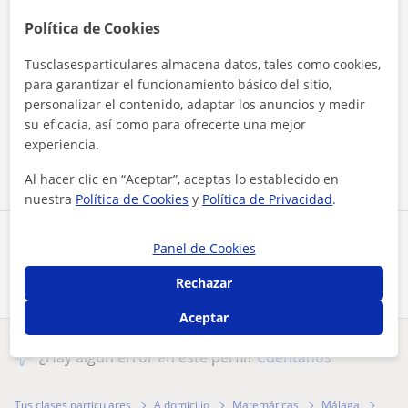
Política de Cookies
Tusclasesparticulares almacena datos, tales como cookies,
para garantizar el funcionamiento básico del sitio,
Al hacer clic, aceptas nuestro
aviso legal
y de
privacidad
personalizar el contenido, adaptar los anuncios y medir
su eficacia, así como para ofrecerte una mejor
experiencia.
Contactar ahora
Al hacer clic en “Aceptar”, aceptas lo establecido en
nuestra
Política de Cookies
y
Política de Privacidad
.
Comparte a este profesor
Panel de Cookies
Rechazar
Aceptar
¿Hay algún error en este perfil?
Cuéntanos
Tus clases particulares
A domicilio
Matemáticas
Málaga