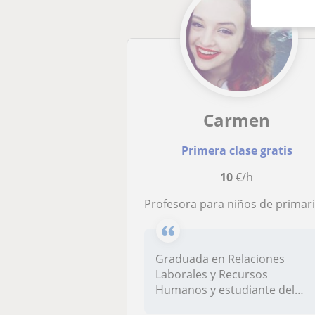
Carmen
Primera clase gratis
10
€/h
Profesora para niños de primaria en la zona de Mijas, Fuengirola, Benalmádena y Torremolinoi
Graduada en Relaciones
Laborales y Recursos
Humanos y estudiante del
Máster de Direc...