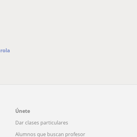
irola
Únete
Dar clases particulares
Alumnos que buscan profesor