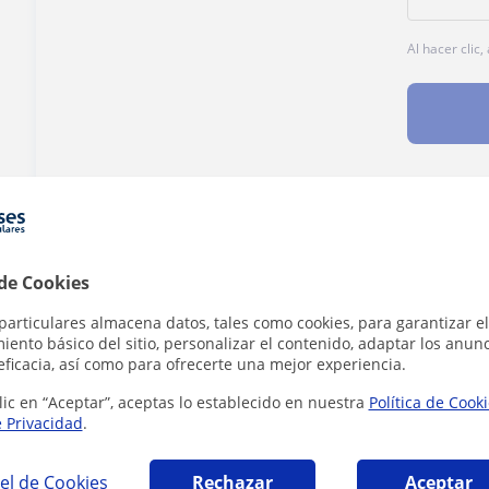
Al hacer clic
¿Hay algún error en este perfil?
Cuéntanos
 de Cookies
particulares almacena datos, tales como cookies, para garantizar el
ento básico del sitio, personalizar el contenido, adaptar los anunc
eficacia, así como para ofrecerte una mejor experiencia.
iones Educación en Fuengirola que pueden in
lic en “Aceptar”, aceptas lo establecido en nuestra
Política de Cook
e Privacidad
.
el de Cookies
Rechazar
Aceptar