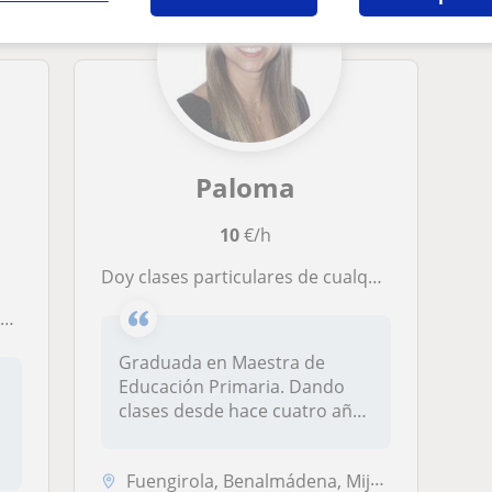
Paloma
10
€/h
Doy clases particulares de cualquier asignatura en Fuengirola y alrededores. Presencial y Online
s
Graduada en Maestra de
Educación Primaria. Dando
clases desde hace cuatro años
y con...
Fuengirola, Benalmádena, Mijas, Coín, Torremolinos