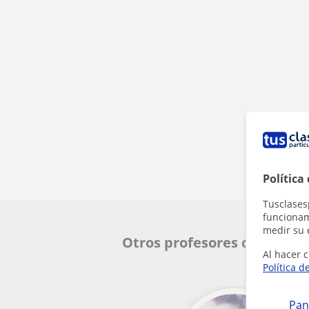
Política
Tusclases
funcionami
medir su 
Otros profesores de Oposic
Al hacer c
Política d
Pan