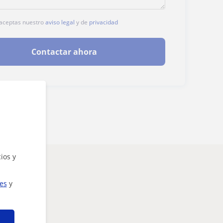
, aceptas nuestro
aviso legal
y de
privacidad
Contactar ahora
ios y
teresarte
ies
y