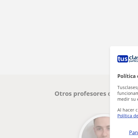
Política
Tusclases
Otros profesores de Matemá
funcionami
medir su 
Al hacer c
Política d
Pan