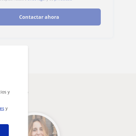
Contactar ahora
nteresarte
ios y
ies
y