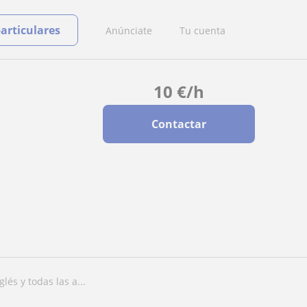
particulares
Anúnciate
Tu cuenta
10
€
/h
Contactar
lés y todas las a...