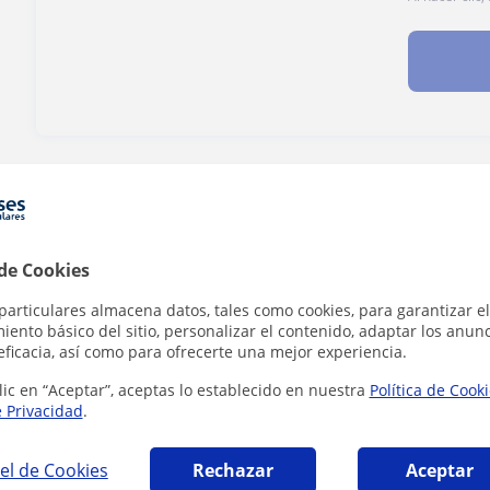
¿Hay algún error en este perfil?
Cuéntanos
 de Cookies
particulares almacena datos, tales como cookies, para garantizar el
ticas en Rincón de la Victoria que pueden i
ento básico del sitio, personalizar el contenido, adaptar los anunc
eficacia, así como para ofrecerte una mejor experiencia.
lic en “Aceptar”, aceptas lo establecido en nuestra
Política de Cook
e Privacidad
.
el de Cookies
Rechazar
Aceptar