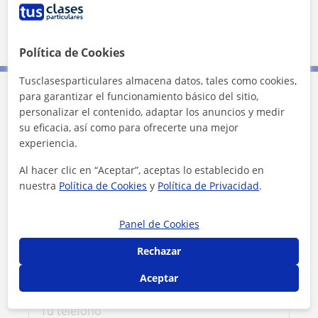
Localidades a las que se desplaza para dar clase
Málaga (Ciudad)
Política de Cookies
Tusclasesparticulares almacena datos, tales como cookies,
para garantizar el funcionamiento básico del sitio,
Contacta con Guillermo
personalizar el contenido, adaptar los anuncios y medir
su eficacia, así como para ofrecerte una mejor
experiencia.
Tarifa
15
€/h
Al hacer clic en “Aceptar”, aceptas lo establecido en
1ª clase gratis
nuestra
Política de Cookies
y
Política de Privacidad
.
Panel de Cookies
Rechazar
Aceptar