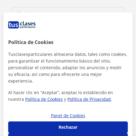
Política de Cookies
Tusclasesparticulares almacena datos, tales como cookies,
para garantizar el funcionamiento básico del sitio,
personalizar el contenido, adaptar los anuncios y medir
su eficacia, así como para ofrecerte una mejor
experiencia.
Al hacer clic en “Aceptar”, aceptas lo establecido en
Al hacer clic, aceptas nuestro
aviso legal
y de
privacidad
nuestra
Política de Cookies
y
Política de Privacidad
.
Contactar ahora
Panel de Cookies
Rechazar