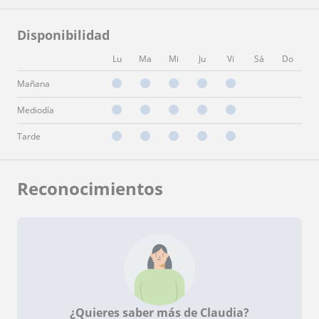
Disponibilidad
Lu
Ma
Mi
Ju
Vi
Sá
Do
Mañana
Mediodía
Tarde
Reconocimientos
¿Quieres saber más de Claudia?