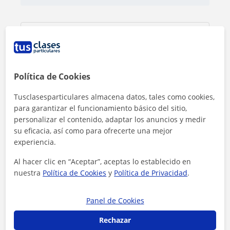
Política de Cookies
Tusclasesparticulares almacena datos, tales como cookies,
para garantizar el funcionamiento básico del sitio,
personalizar el contenido, adaptar los anuncios y medir
su eficacia, así como para ofrecerte una mejor
experiencia.
Al hacer clic en “Aceptar”, aceptas lo establecido en
nuestra
Política de Cookies
y
Política de Privacidad
.
Al hacer clic, aceptas nuestro
aviso legal
y de
privacidad
Panel de Cookies
Contactar ahora
Rechazar