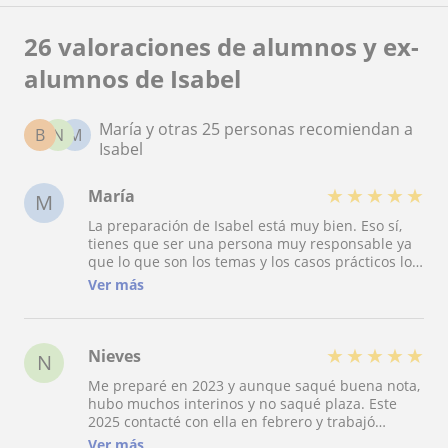
26 valoraciones de alumnos y ex-
alumnos de Isabel
María y otras 25 personas recomiendan a
B
N
M
Isabel
★
★
★
★
★
María
M
La preparación de Isabel está muy bien. Eso sí,
tienes que ser una persona muy responsable ya
que lo que son los temas y los casos prácticos los
tienes que estudiar por tu cuenta. Lo mejor es
Ver más
que la programación y la exposición se trabajan
mucho, lo que hace que el día del examen te
sientas súper segura y preparada.
★
★
★
★
★
Nieves
N
Me preparé en 2023 y aunque saqué buena nota,
hubo muchos interinos y no saqué plaza. Este
2025 contacté con ella en febrero y trabajó
conmigo de manera totalmente personalizada
Ver más