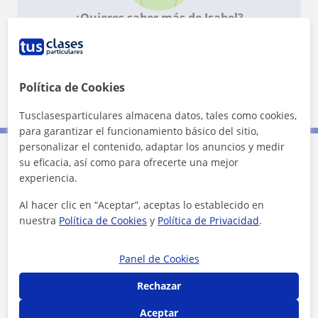
¿Quieres saber más de Isabel?
Datos verificados
★
★
★
★
★
26 valoraciones
Ver perfil
Política de Cookies
Tusclasesparticulares almacena datos, tales como cookies,
para garantizar el funcionamiento básico del sitio,
personalizar el contenido, adaptar los anuncios y medir
su eficacia, así como para ofrecerte una mejor
Contacta con Isabel
experiencia.
Al hacer clic en “Aceptar”, aceptas lo establecido en
Tarifa
6
€/h
nuestra
Política de Cookies
y
Política de Privacidad
.
1ª clase gratis
Panel de Cookies
Rechazar
Aceptar