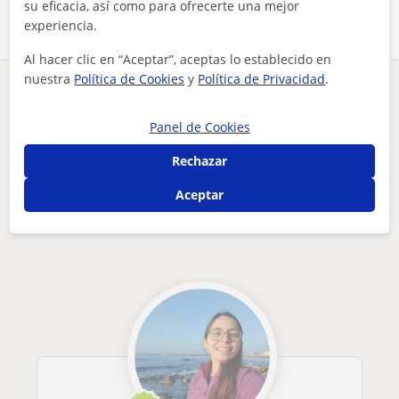
su eficacia, así como para ofrecerte una mejor
experiencia.
Al hacer clic en “Aceptar”, aceptas lo establecido en
nuestra
Política de Cookies
y
Política de Privacidad
.
¿Hay algún error en este perfil?
Cuéntanos
Panel de Cookies
Tus clases particulares
Biología
Málaga
Marbella
profesor de biología y geología. clases adaptadas a tu nivel...
Rechazar
Aceptar
Otros profesores de Biología en Marbella
que pueden interesarte