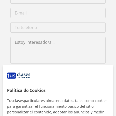
Al hacer clic, aceptas nuestro
aviso legal
y de
privacidad
Contactar ahora
Política de Cookies
Tusclasesparticulares almacena datos, tales como cookies,
para garantizar el funcionamiento básico del sitio,
Comparte a este profesor
personalizar el contenido, adaptar los anuncios y medir