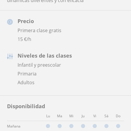
dinámicas diferentes y con eficacia
Precio
Primera clase gratis
15
€/h
Niveles de las clases
Infantil y preescolar
Primaria
Adultos
Disponibilidad
Lu
Ma
Mi
Ju
Vi
Sá
Do
Mañana