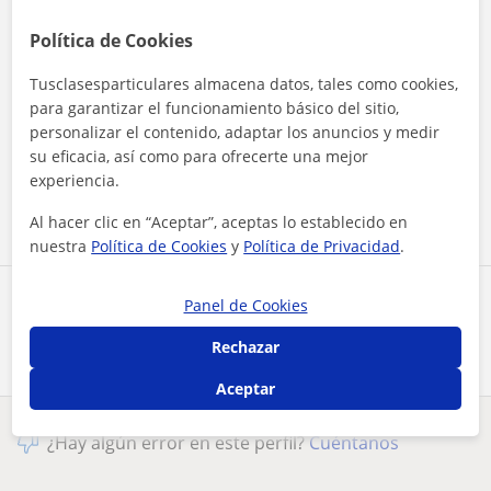
Política de Cookies
Tusclasesparticulares almacena datos, tales como cookies,
para garantizar el funcionamiento básico del sitio,
Al hacer clic, aceptas nuestro
aviso legal
y de
privacidad
personalizar el contenido, adaptar los anuncios y medir
su eficacia, así como para ofrecerte una mejor
experiencia.
Contactar ahora
Al hacer clic en “Aceptar”, aceptas lo establecido en
nuestra
Política de Cookies
y
Política de Privacidad
.
Comparte a este profesor
Panel de Cookies
Rechazar
Aceptar
¿Hay algún error en este perfil?
Cuéntanos