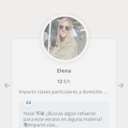
Elena
12
€/h
Imparto clases particulares a domicilio a alumnado escolarizado en Primaria y 1-2 de ESO de TODAS LAS MATERIAS. ¡Más de 7 años de experiencia!
Hola! 👋🏽 ¿Buscas algún refuerzo
para este verano en alguna materia?
📚Imparto clas...