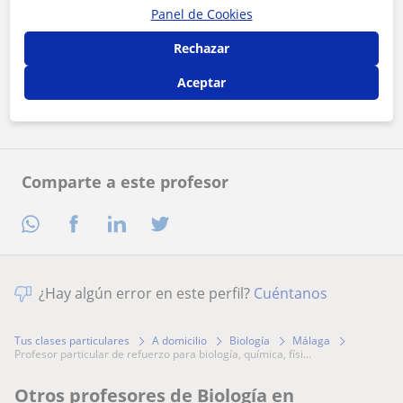
Panel de Cookies
Al hacer clic, aceptas nuestro
aviso legal
y de
privacidad
Rechazar
Aceptar
Contactar ahora
Comparte a este profesor
¿Hay algún error en este perfil?
Cuéntanos
Tus clases particulares
A domicilio
Biología
Málaga
profesor particular de refuerzo para biología, química, físi...
Otros profesores de Biología en