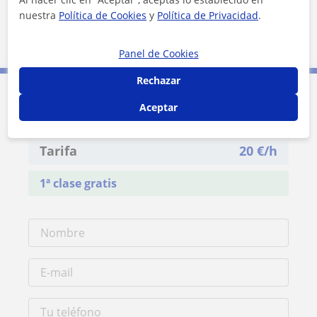
Localidades a las que se desplaza para dar clase
nuestra
Política de Cookies
y
Política de Privacidad
.
Málaga (Ciudad)
Panel de Cookies
Rechazar
Aceptar
Contacta con Rodrigo
Tarifa
20
€/h
1ª clase gratis