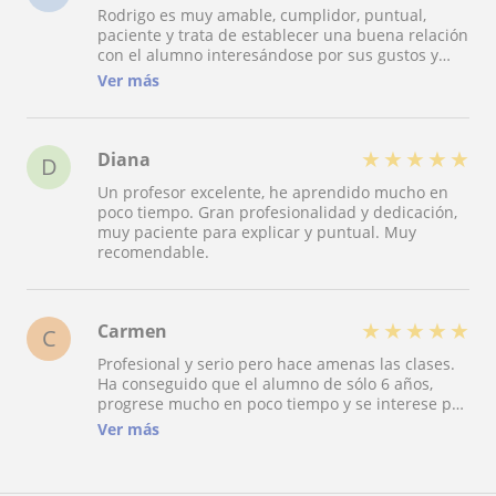
Rodrigo es muy amable, cumplidor, puntual,
paciente y trata de establecer una buena relación
con el alumno interesándose por sus gustos y
utilizando los mismos para motivarles en las
Ver más
clases.
★
★
★
★
★
Diana
D
Un profesor excelente, he aprendido mucho en
poco tiempo. Gran profesionalidad y dedicación,
muy paciente para explicar y puntual. Muy
recomendable.
★
★
★
★
★
Carmen
C
Profesional y serio pero hace amenas las clases.
Ha conseguido que el alumno de sólo 6 años,
progrese mucho en poco tiempo y se interese por
un instrumento que ni conocía. Hasta el lenguaje
Ver más
musical lo hace atractivo.... Estamos muy
contentos.