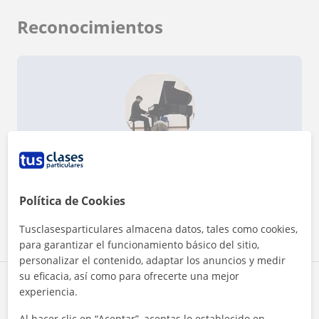
Reconocimientos
¿Quieres saber más de Rodrigo?
Datos verificados
★
★
★
★
★
3 valoraciones
Política de Cookies
Ver perfil
Tusclasesparticulares almacena datos, tales como cookies,
para garantizar el funcionamiento básico del sitio,
personalizar el contenido, adaptar los anuncios y medir
su eficacia, así como para ofrecerte una mejor
Zona de Rodrigo
experiencia.
Al hacer clic en “Aceptar”, aceptas lo establecido en