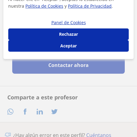
nuestra
Política de Cookies
y
Política de Privacidad
.
Panel de Cookies
Rechazar
Aceptar
Al hacer clic, aceptas nuestro
aviso legal
y de
privacidad
Contactar ahora
Comparte a este profesor
¿Hay algún error en este perfil?
Cuéntanos