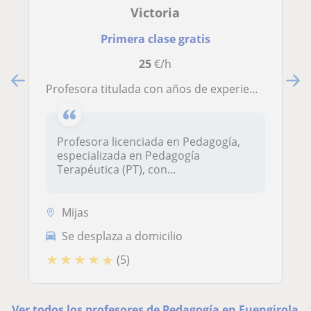
Victoria
Primera clase gratis
25
€/h
Profesora titulada con años de experiencia, especialidad en Pedagogía Terapéutica, Primaria. Formación en MINDFULNESS
Profesora licenciada en Pedagogía,
especializada en Pedagogía
Terapéutica (PT), con...
Mijas
Se desplaza a domicilio
★
★
★
★
★
(5)
Ver todos los profesores de Pedagogía en Fuengirola