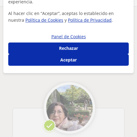
experiencia.
Al hacer clic en “Aceptar”, aceptas lo establecido en
¿Hay algún error en este perfil?
Cuéntanos
nuestra
Política de Cookies
y
Política de Privacidad
.
Tus clases particulares
Pedagogía
Málaga
Fuengirola
Panel de Cookies
profesora de educación inicial, capacitada para apoyo escola...
Rechazar
Otros profesores de Pedagogía en
Aceptar
Fuengirola que pueden interesarte