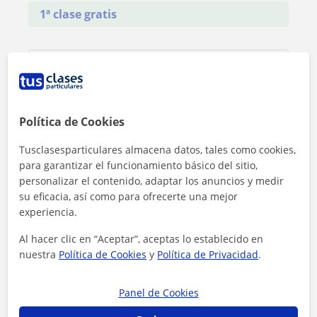
1ª clase gratis
Política de Cookies
Tusclasesparticulares almacena datos, tales como cookies,
para garantizar el funcionamiento básico del sitio,
personalizar el contenido, adaptar los anuncios y medir
su eficacia, así como para ofrecerte una mejor
experiencia.
Al hacer clic en “Aceptar”, aceptas lo establecido en
nuestra
Política de Cookies
y
Política de Privacidad
.
Al hacer clic, aceptas nuestro
aviso legal
y de
privacidad
Panel de Cookies
Contactar ahora