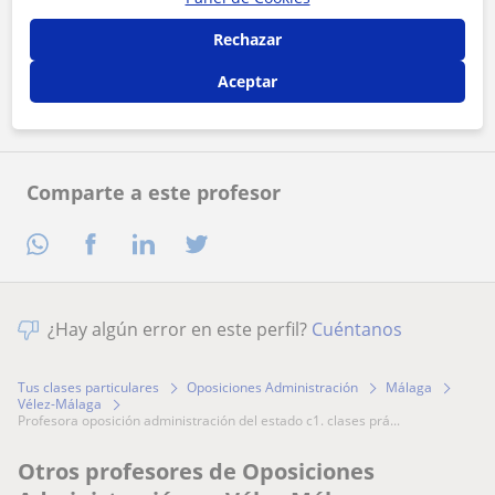
Al hacer clic, aceptas nuestro
aviso legal
y de
privacidad
Rechazar
Contactar ahora
Aceptar
Comparte a este profesor
¿Hay algún error en este perfil?
Cuéntanos
Tus clases particulares
Oposiciones Administración
Málaga
Vélez-Málaga
profesora oposición administración del estado c1. clases prá...
Otros profesores de Oposiciones