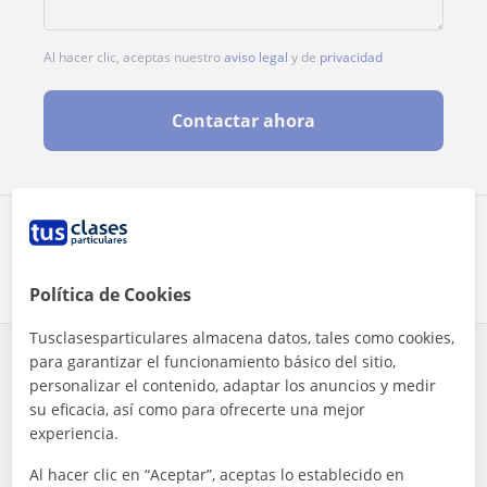
Al hacer clic, aceptas nuestro
aviso legal
y de
privacidad
Contactar ahora
Comparte a este profesor
Política de Cookies
Tusclasesparticulares almacena datos, tales como cookies,
para garantizar el funcionamiento básico del sitio,
¿Hay algún error en este perfil?
Cuéntanos
personalizar el contenido, adaptar los anuncios y medir
su eficacia, así como para ofrecerte una mejor
Tus clases particulares
Problemas de aprendizaje
Málaga
experiencia.
Torremolinos
profesora titula en pedagogía y con más de 6 años de experie...
Al hacer clic en “Aceptar”, aceptas lo establecido en