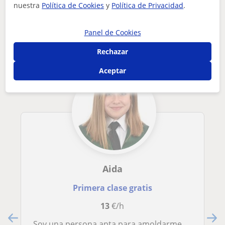
nuestra
Política de Cookies
y
Política de Privacidad
.
Otros profesores de Problemas de
aprendizaje en Torremolinos que pueden
Panel de Cookies
interesarte
Rechazar
Aceptar
Aida
Primera clase gratis
13
€/h
Soy una persona apta para amoldarme a todo tipo de circunstancia, trabajando siempre en colaboración con la familia. Especializada en problemas de escritura, de aprendizaje, atención, autismo, TDAH