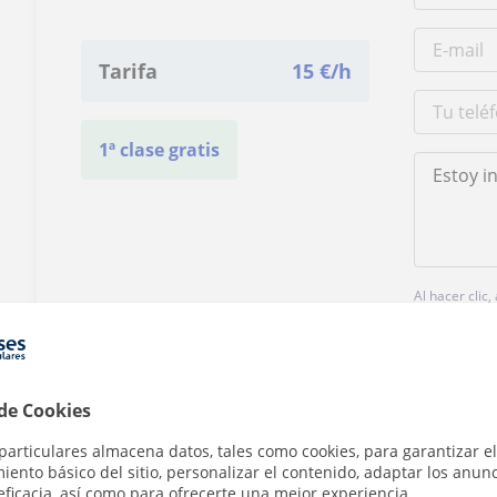
Tarifa
15
€/h
1ª clase gratis
Al hacer clic
 de Cookies
particulares almacena datos, tales como cookies, para garantizar el
ento básico del sitio, personalizar el contenido, adaptar los anunc
¿Hay algún error en este perfil?
Cuéntanos
eficacia, así como para ofrecerte una mejor experiencia.