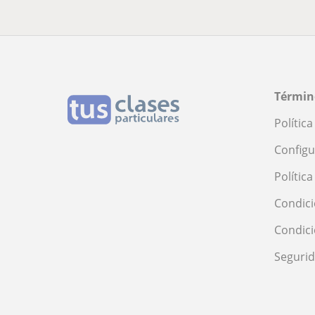
Términ
Polític
Configu
Polític
Condici
Condic
Seguri