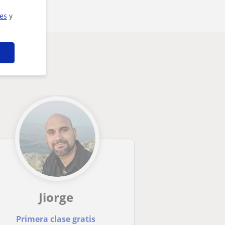
ies
y
eresarte
Jiorge
Primera clase gratis