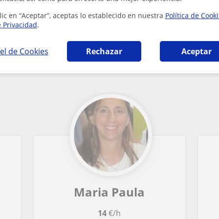
lic en “Aceptar”, aceptas lo establecido en nuestra
Política de Cook
e Privacidad
.
el de Cookies
Rechazar
Aceptar
l para extranjeros en Málaga que pueden int
Maria Paula
14
€/h