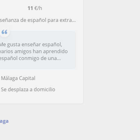
11
€/h
nseñanza de español para extranjeros
Me gusta enseñar español,
varios amigos han aprendido
español conmigo de una
manera...
Málaga Capital
Se desplaza a domicilio
laga