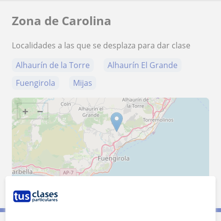
Zona de Carolina
Localidades a las que se desplaza para dar clase
Alhaurín de la Torre
Alhaurín El Grande
Fuengirola
Mijas
+
−
10 km
5 mi
Leaflet
| ©
OpenStreetMap
contributors