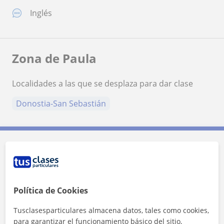
Inglés
Zona de Paula
Localidades a las que se desplaza para dar clase
Donostia-San Sebastián
Contacta con Paula
Tarifa
12
€/h
Política de Cookies
1ª clase gratis
Tusclasesparticulares almacena datos, tales como cookies,
para garantizar el funcionamiento básico del sitio,