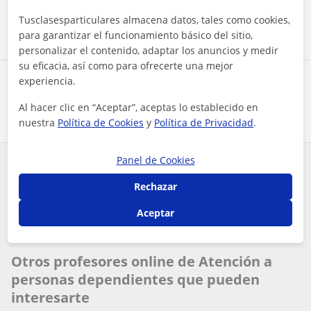
Contactar ahora
Tusclasesparticulares almacena datos, tales como cookies,
para garantizar el funcionamiento básico del sitio,
personalizar el contenido, adaptar los anuncios y medir
su eficacia, así como para ofrecerte una mejor
experiencia.
Comparte a este profesor
Al hacer clic en “Aceptar”, aceptas lo establecido en
nuestra
Política de Cookies
y
Política de Privacidad
.
Panel de Cookies
¿Hay algún error en este perfil?
Cuéntanos
Rechazar
Tus clases particulares
On-line
Aceptar
Atención a personas dependientes
trabajadora social y formadora especializada en atención soc...
Otros profesores online de Atención a
personas dependientes que pueden
interesarte