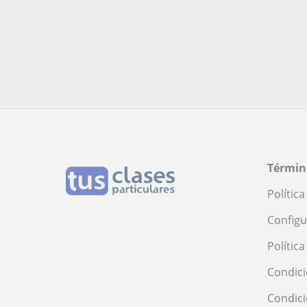
Términ
Polític
Configu
Polític
Condici
Condic