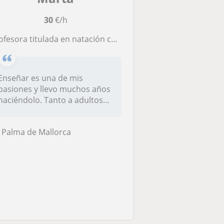
30
€/h
ofesora titulada en natación con más de 25 años de experiencia.
Enseñar es una de mis
pasiones y llevo muchos años
haciéndolo. Tanto a adultos
como...
Palma de Mallorca