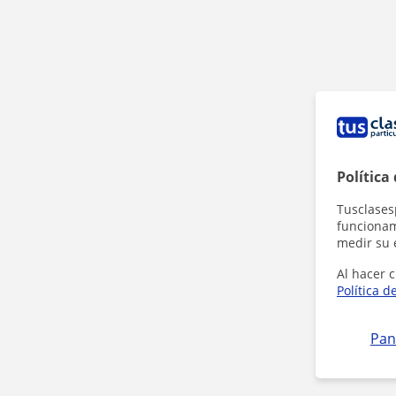
Política
Tusclases
funcionami
medir su 
Al hacer c
Política d
Pan