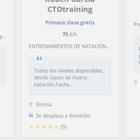
CTOtraining
Primera clase gratis
Pr
75
€/h
dos
ENTRENAMIENTOS DE NATACIÓN EN LA ISLA DE IBIZA
Todos los niveles disponibles,
desde clases de matro-
natación hasta
perfeccionamient...
Eivissa
Se desplaza a domicilio
★
★
★
★
★
(5)