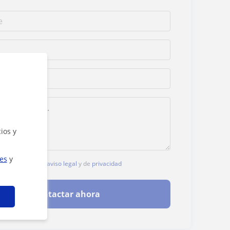
ios y
ies
y
, aceptas nuestro
aviso legal
y de
privacidad
Contactar ahora