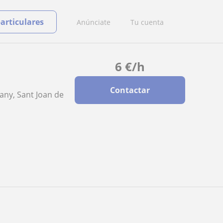
particulares
Anúnciate
Tu cuenta
6
€
/h
Contactar
many, Sant Joan de