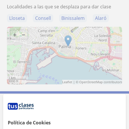
Localidades a las que se desplaza para dar clase
Lloseta
Consell
Binissalem
Alaró
+
−
1 km
3000 ft
Leaflet
| ©
OpenStreetMap
contributors
Contacta con Mar
Política de Cookies
Tarifa
15
€/h