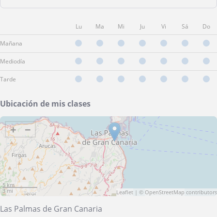
Lu
Ma
Mi
Ju
Vi
Sá
Do
Mañana
Mediodía
Tarde
Ubicación de mis clases
+
−
5 km
3 mi
Leaflet
| ©
OpenStreetMap
contributors
Las Palmas de Gran Canaria