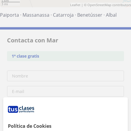
5 km
3 mi
Leaflet
| ©
OpenStreetMap
contributors
Paiporta
·
Massanassa
·
Catarroja
·
Benetússer
·
Albal
Contacta con Mar
1ª clase gratis
Política de Cookies