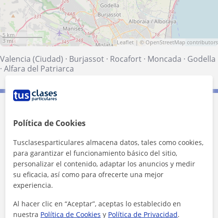
5 km
3 mi
Leaflet
| ©
OpenStreetMap
contributors
Valencia (Ciudad)
·
Burjassot
·
Rocafort
·
Moncada
·
Godella
·
Alfara del Patriarca
Contacta con Marcel
Política de Cookies
Tarifa
10
€/h
Tusclasesparticulares almacena datos, tales como cookies,
para garantizar el funcionamiento básico del sitio,
1ª clase gratis
personalizar el contenido, adaptar los anuncios y medir
su eficacia, así como para ofrecerte una mejor
experiencia.
Al hacer clic en “Aceptar”, aceptas lo establecido en
nuestra
Política de Cookies
y
Política de Privacidad
.