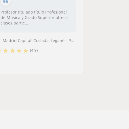
Profesor titulado título Profesional
de Música y Grado Superior ofrece
clases partic...
Madrid Capital, Coslada, Leganés, Pozuelo de Alarcón, Boadilla del Mon...
★
★
★
★
★
(4,9)