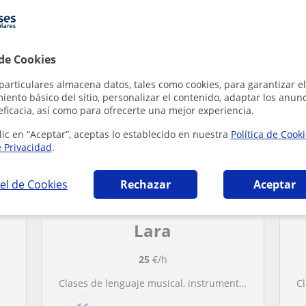
en Majadahonda que pueden interesarte
 de Cookies
particulares almacena datos, tales como cookies, para garantizar el
ento básico del sitio, personalizar el contenido, adaptar los anunc
eficacia, así como para ofrecerte una mejor experiencia.
lic en “Aceptar”, aceptas lo establecido en nuestra
Política de Cook
e Privacidad
.
el de Cookies
Rechazar
Aceptar
Lara
25
€/h
Clases de lenguaje musical, instrumento, composición
C