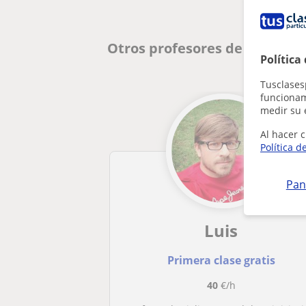
Otros profesores de Violín 
Política
Tusclases
funcionami
medir su 
Al hacer c
Política d
Pan
Luis
Primera clase gratis
40
€/h