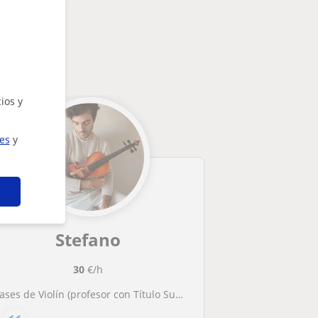
ios y
ies
y
Stefano
30
€/h
lases de Violín (profesor con Título Superior de Música)