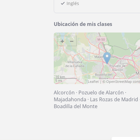
Inglés
Ubicación de mis clases
+
−
10 km
5 mi
Leaflet
| ©
OpenStreetMap
cont
Alcorcón
·
Pozuelo de Alarcón
·
Majadahonda
·
Las Rozas de Madrid
Boadilla del Monte