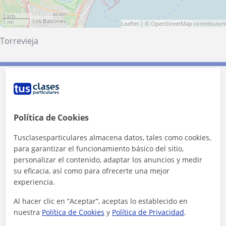
3 km
1 mi
Leaflet
| ©
OpenStreetMap
contributors
Torrevieja
Contacta con María
Tarifa
10
€/h
Política de Cookies
1ª clase gratis
Tusclasesparticulares almacena datos, tales como cookies,
para garantizar el funcionamiento básico del sitio,
personalizar el contenido, adaptar los anuncios y medir
su eficacia, así como para ofrecerte una mejor
experiencia.
Al hacer clic en “Aceptar”, aceptas lo establecido en
nuestra
Política de Cookies
y
Política de Privacidad
.