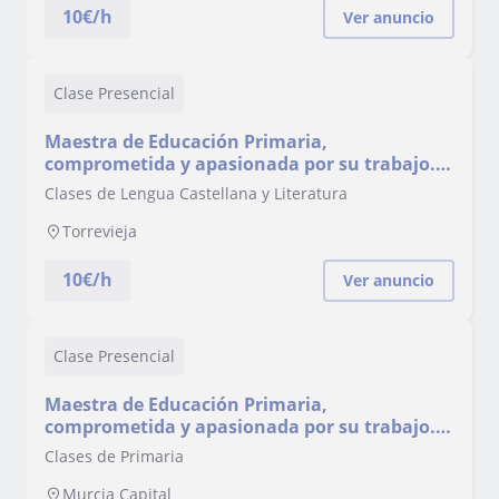
10
€/h
Ver anuncio
Clase Presencial
Maestra de Educación Primaria,
comprometida y apasionada por su trabajo.
Enseña todas las materias curriculares a
Clases de Lengua Castellana y Literatura
escolares de cualquier nivel de dicha etapa
educativa.
Torrevieja
10
€/h
Ver anuncio
Clase Presencial
Maestra de Educación Primaria,
comprometida y apasionada por su trabajo.
Enseña todas las materias curriculares a
Clases de Primaria
escolares de cualquier nivel de dicha etapa
educativa.
Murcia Capital