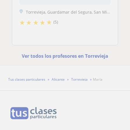
Torrevieja, Guardamar del Segura, San Miguel de Salinas, Los Montesino...
★
★
★
★
★
(5)
Ver todos los profesores en Torrevieja
Tus clases particulares
Alicante
Torrevieja
María