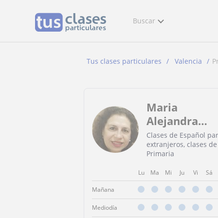
Buscar
Tus clases particulares
Valencia
P
Maria
Alejandra
Promadachi
Clases de Español pa
extranjeros, clases de
Saiz
Primaria
Lu
Ma
Mi
Ju
Vi
Sá
Mañana
Mediodía