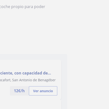
 coche propio para poder
ciente, con capacidad de
o/a
Rocafort, San Antonio de Benagéber
12
€/h
Ver anuncio