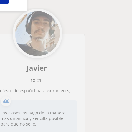
Javier
12
€/h
ofesor de español para extranjeros, joven y disponible para dar clases de todos los niveles y edades
Las clases las hago de la manera
más dinámica y sencilla posible,
para que no se le...