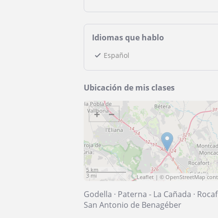
Idiomas que hablo
Español
Ubicación de mis clases
+
−
5 km
3 mi
Leaflet
| ©
OpenStreetMap
cont
Godella
·
Paterna - La Cañada
·
Rocaf
San Antonio de Benagéber