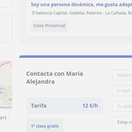
Soy una persona dinámica, me gusta adapt
del o los/las alumnos/as, mis clases suelen
Valencia Capital, Godella, Paterna - La Cañada, 
divertidas
Clase Presencial
Contacta con Maria
Alejandra
Tarifa
12
€/h
ributors
ort
·
1ª clase gratis