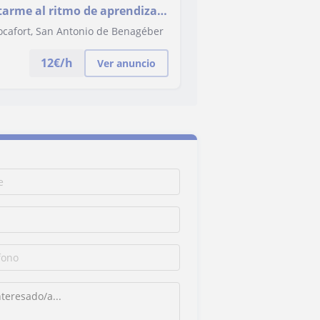
arme al ritmo de aprendizaje
 ser personalizadas y
Rocafort, San Antonio de Benagéber
12
€/h
Ver anuncio