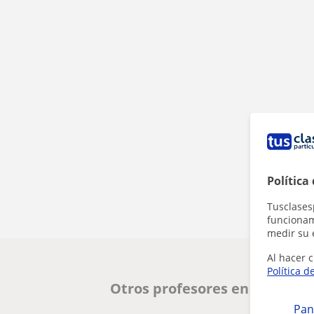
Política
Tusclases
funcionami
medir su 
Al hacer c
Política d
Otros profesores en Valencia
Pan