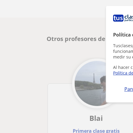
Política
Otros profesores de Matemát
Tusclases
funcionami
medir su 
Al hacer c
Política d
Pan
Blai
Primera clase gratis