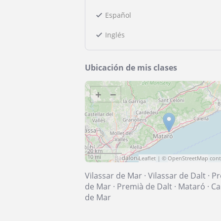
Español
Inglés
Ubicación de mis clases
+
−
20 km
10 mi
Leaflet
| ©
OpenStreetMap
cont
Vilassar de Mar
·
Vilassar de Dalt
·
Pr
de Mar
·
Premià de Dalt
·
Mataró
·
Ca
de Mar