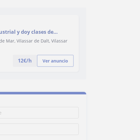
strial y doy clases de
aria, ESO y bachi.
e Mar, Vilassar de Dalt, Vilassar
12
€/h
Ver anuncio