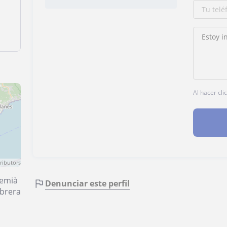
Al hacer cli
ributors
emià
Denunciar este perfil
brera