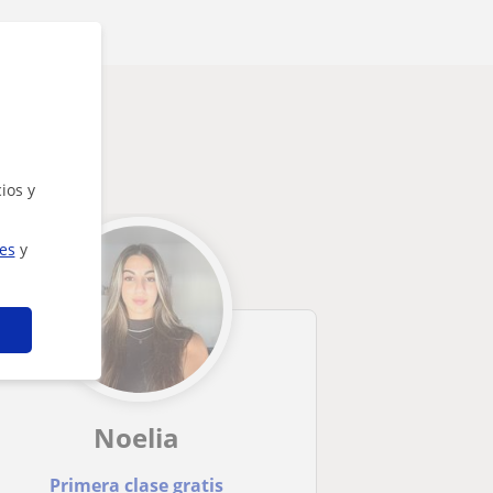
ios y
ies
y
Noelia
Primera clase gratis