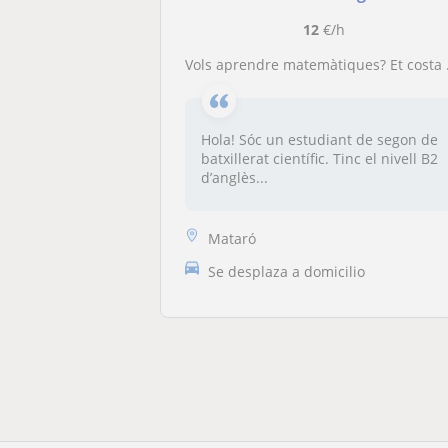
12
€/h
Vols aprendre matemàtiques? Et costa aprovar matèries de l’àmbit científic? Faig classes particulars
Hola! Sóc un estudiant de segon de
batxillerat científic. Tinc el nivell B2
d’anglès...
Mataró
Se desplaza a domicilio