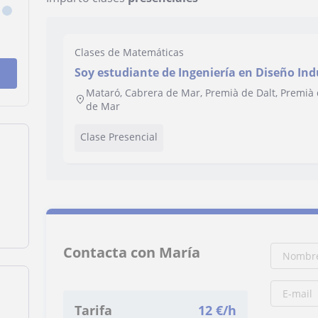
Clases de Matemáticas
Soy estudiante de Ingeniería en Diseño Indu
matemáticas, tecnología y física para prim
Mataró, Cabrera de Mar, Premià de Dalt, Premià d
de Mar
Clase Presencial
Contacta con María
Tarifa
12
€/h