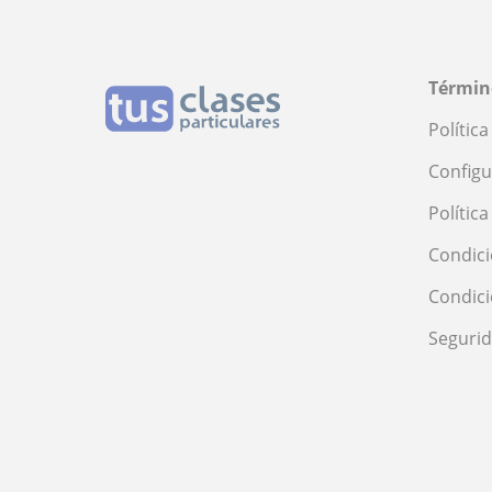
Términ
Polític
Configu
Polític
Condici
Condic
Seguri