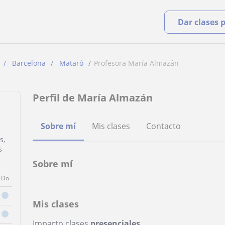
Dar clases 
Barcelona
Mataró
Profesora María Almazán
Perfil de María Almazán
Sobre mí
Mis clases
Contacto
s,
s
Sobre mí
Do
Mis clases
Imparto clases
presenciales