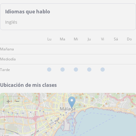
Idiomas que hablo
Inglés
Lu
Ma
Mi
Ju
Vi
Sá
Do
Mañana
Mediodía
Tarde
Ubicación de mis clases
+
−
3 km