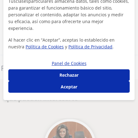
Tusclasesparticulares almacena datos, tales como cookies,
para garantizar el funcionamiento básico del sitio,
Al hacer clic, aceptas nuestro
aviso legal
y de
privacidad
personalizar el contenido, adaptar los anuncios y medir
su eficacia, así como para ofrecerte una mejor
experiencia.
Contactar ahora
Al hacer clic en “Aceptar”, aceptas lo establecido en
nuestra
Política de Cookies
y
Política de Privacidad
.
Panel de Cookies
Denunciar este perfil
Rechazar
Aceptar
Otros profesores de Derecho en Málaga
que pueden interesarte