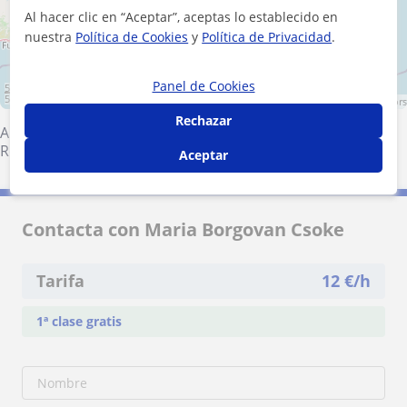
Al hacer clic en “Aceptar”, aceptas lo establecido en
nuestra
Política de Cookies
y
Política de Privacidad
.
Panel de Cookies
50 km
50 mi
Leaflet
| ©
OpenStreetMap
contributors
Rechazar
Almería (Ciudad)
·
Huércal de Almería
·
Pechina
·
Viator
·
Roquetas de Mar
Aceptar
Contacta con Maria Borgovan Csoke
Tarifa
12
€/h
1ª clase gratis