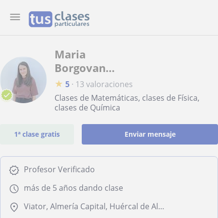
Maria
Borgovan
Csoke
★
5
·
13 valoraciones
Borgovan-
Clases de Matemáticas, clases de Física,
Csoke
clases de Química
1ª clase gratis
Enviar mensaje
Profesor Verificado
más de 5 años dando clase
Viator, Almería Capital, Huércal de Almería, Pechina, Roquetas de Mar