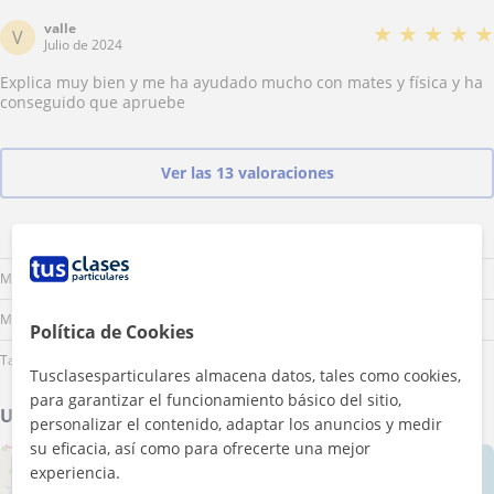
valle
★
★
★
★
★
V
Julio de 2024
Explica muy bien y me ha ayudado mucho con mates y física y ha
conseguido que apruebe
Ver las 13 valoraciones
Lu
Ma
Mi
Ju
Vi
Sá
Do
Mañana
Mediodía
Política de Cookies
Tarde
Tusclasesparticulares almacena datos, tales como cookies,
para garantizar el funcionamiento básico del sitio,
Ubicación de mis clases
personalizar el contenido, adaptar los anuncios y medir
su eficacia, así como para ofrecerte una mejor
+
−
experiencia.