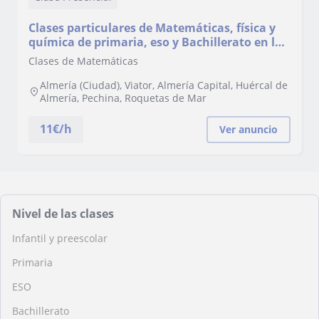
Clases particulares de Matemáticas, física y
química de primaria, eso y Bachillerato en la
casa del alumno u online
Clases de Matemáticas
Almería (Ciudad), Viator, Almería Capital, Huércal de
Almería, Pechina, Roquetas de Mar
11
€/h
Ver anuncio
Nivel de las clases
Infantil y preescolar
Primaria
ESO
Bachillerato