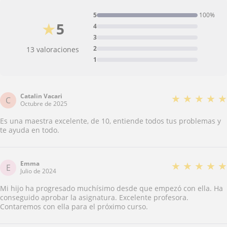
5
100%
★
5
4
3
2
13 valoraciones
1
Catalin Vacari
★
★
★
★
★
C
Octubre de 2025
Es una maestra excelente, de 10, entiende todos tus problemas y
te ayuda en todo.
Emma
★
★
★
★
★
E
Julio de 2024
Mi hijo ha progresado muchísimo desde que empezó con ella. Ha
conseguido aprobar la asignatura. Excelente profesora.
Contaremos con ella para el próximo curso.