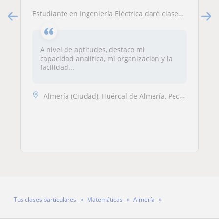
Estudiante en Ingeniería Eléctrica daré clases a niños de primaria y primeros cursos de la ESO que necesiten un refuerzo sólido.
A nivel de aptitudes, destaco mi
capacidad analítica, mi organización y la
facilidad...
Almería (Ciudad), Huércal de Almería, Pechina, Viator
Tus clases particulares
Matemáticas
Almería
Profesora Maria Borgovan Csoke Borgovan-Csoke