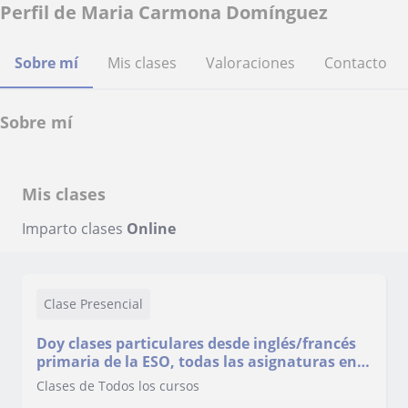
Perfil de Maria Carmona Domínguez
Sobre mí
Mis clases
Valoraciones
Contacto
Sobre mí
Mis clases
Imparto clases
Online
Clase Presencial
Doy clases particulares desde inglés/francés
primaria de la ESO, todas las asignaturas en
la zona de Granada capital y pueblos del
Clases de Todos los cursos
cinturón de Granada