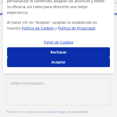
personalizar el contenido, adaptar los anuncios y medir
3 mi
Leaflet
| ©
OpenStreetMap
contributors
su eficacia, así como para ofrecerte una mejor
experiencia.
Al hacer clic en “Aceptar”, aceptas lo establecido en
Contacta con Maria
nuestra
Política de Cookies
y
Política de Privacidad
.
Panel de Cookies
Rechazar
Aceptar
Al hacer clic, aceptas nuestro
aviso legal
y de
privacidad