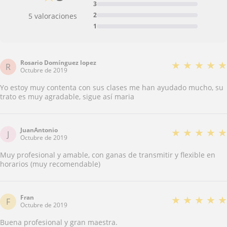
3
2
5 valoraciones
1
Rosario Domínguez lopez
★
★
★
★
★
R
Octubre de 2019
Yo estoy muy contenta con sus clases me han ayudado mucho, su
trato es muy agradable, sigue así maria
JuanAntonio
★
★
★
★
★
J
Octubre de 2019
Muy profesional y amable, con ganas de transmitir y flexible en
horarios (muy recomendable)
Fran
★
★
★
★
★
F
Octubre de 2019
Buena profesional y gran maestra.