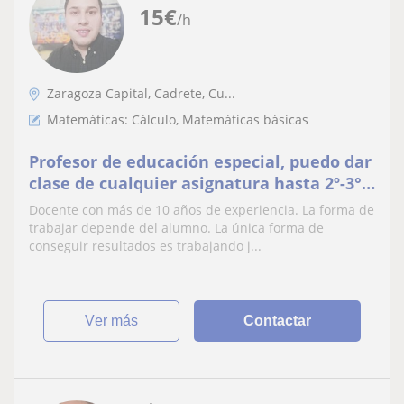
15
€
/h
Zaragoza Capital, Cadrete, Cu...
Matemáticas: Cálculo, Matemáticas básicas
Profesor de educación especial, puedo dar
clase de cualquier asignatura hasta 2º-3°
de la ESO con soltura y soy especialmente
Docente con más de 10 años de experiencia. La forma de
bueno con alumnos con necesidades
trabajar depende del alumno. La única forma de
educativas
conseguir resultados es trabajando j...
ver más
Contactar