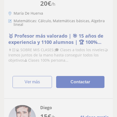
20
€
/h
María De Huerva
Matemáticas: Cálculo, Matemáticas básicas, Álgebra
lineal
🥇 Profesor más valorado | 🎯 15 años de
experiencia y 1100 alumnos | 🏆 100%
aprobados
👨🏻‍💻 SOBRE MIS CLASES:🎓 Clases a todos los niveles🤝
Iremos juntos de la mano hasta conseguir todos los
objetivos⛳️ Clases 100% persona...
ver más
Contactar
Diego
15
€