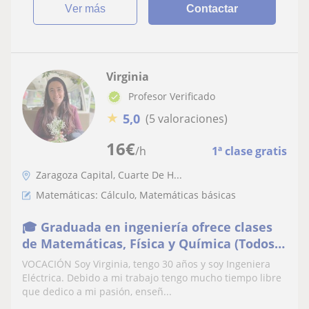
ver más
Contactar
Virginia
Profesor Verificado
★
5,0
(5 valoraciones)
16
€
/h
1ª clase gratis
Zaragoza Capital, Cuarte De H...
Matemáticas: Cálculo, Matemáticas básicas
🎓 Graduada en ingeniería ofrece clases
de Matemáticas, Física y Química (Todos
los niveles)
VOCACIÓN Soy Virginia, tengo 30 años y soy Ingeniera
Eléctrica. Debido a mi trabajo tengo mucho tiempo libre
que dedico a mi pasión, enseñ...