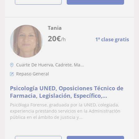
Tania
20
€
/h
1ª clase gratis
Cuarte De Huerva, Cadrete, Ma...
Repaso General
Psicología UNED, Oposiciones Técnico de
Farmacia, Legislación, Específico,
Primaria, Secundaria, Técnicas de estudio
Psicóloga Forense, graduada por la UNED, colegiada,
experiencia prestando servicios en la Administración
pública en el ámbito de justicia y...