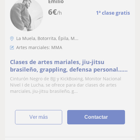
Emilio
6
€
/h
1ª clase gratis
La Muela, Botorrita, Épila, M...
Artes marciales: MMA
Clases de artes mariales, jiu-jitsu
brasileño, grappling, defensa personal...
Posibilidad de entrenar hasta 4 días a la
Cinturón Negro de BJJ y KickBoxing, Monitor Nacional
semana
Nivel I de Lucha, se ofrece para dar clases de artes
marciales, jiu-jitsu brasileño, g...
ver más
Contactar