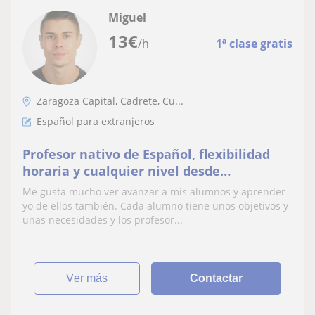
Miguel
13
€
/h
1ª clase gratis
Zaragoza Capital, Cadrete, Cu...
Español para extranjeros
Profesor nativo de Español, flexibilidad
horaria y cualquier nivel desde
alfabetización. ¡Vamos a por ello!
Me gusta mucho ver avanzar a mis alumnos y aprender
yo de ellos también. Cada alumno tiene unos objetivos y
unas necesidades y los profesor...
ver más
Contactar