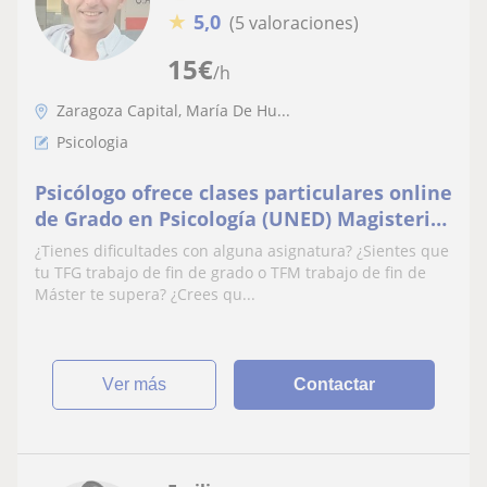
★
5,0
(5 valoraciones)
15
€
/h
Zaragoza Capital, María De Hu...
Psicologia
Psicólogo ofrece clases particulares online
de Grado en Psicología (UNED) Magisterio,
Psicopedagogía, TFG y TFM
¿Tienes dificultades con alguna asignatura? ¿Sientes que
tu TFG trabajo de fin de grado o TFM trabajo de fin de
Máster te supera? ¿Crees qu...
ver más
Contactar