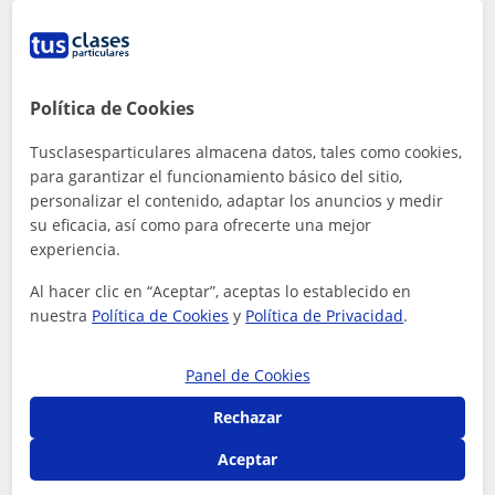
Informática
Profesor de informática variada que
ofrece clases para cualquier rango de
Política de Cookies
edad
Más de 15 años de experiencia en formación ofreciendo
Tusclasesparticulares almacena datos, tales como cookies,
clases dinámicas y eminentemente prácticas
para garantizar el funcionamiento básico del sitio,
personalizar el contenido, adaptar los anuncios y medir
su eficacia, así como para ofrecerte una mejor
experiencia.
ver más
Contactar
Al hacer clic en “Aceptar”, aceptas lo establecido en
nuestra
Política de Cookies
y
Política de Privacidad
.
Beatriz
Panel de Cookies
★
5,0
(3 valoraciones)
Rechazar
15
€
/h
1ª clase gratis
Aceptar
Zaragoza Ciudad, Cadrete, Cua...