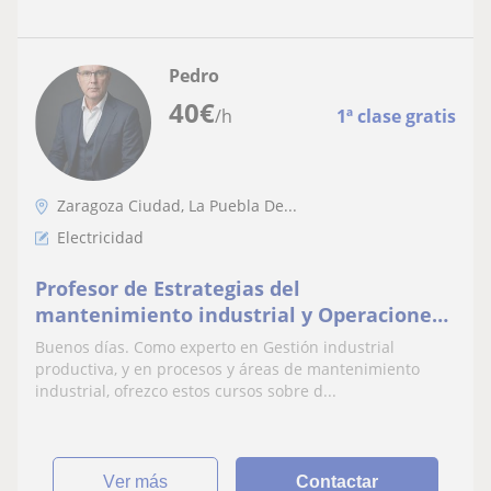
Pedro
40
€
/h
1ª clase gratis
Zaragoza Ciudad, La Puebla De...
Electricidad
Profesor de Estrategias del
mantenimiento industrial y Operaciones
industriales
Buenos días. Como experto en Gestión industrial
productiva, y en procesos y áreas de mantenimiento
industrial, ofrezco estos cursos sobre d...
ver más
Contactar