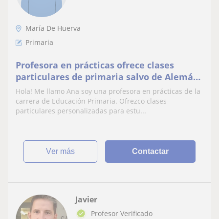
María De Huerva
Primaria
Profesora en prácticas ofrece clases
particulares de primaria salvo de Alemán
y Francés. Experiencia previa. Título B2 de
Hola! Me llamo Ana soy una profesora en prácticas de la
inglés
carrera de Educación Primaria. Ofrezco clases
particulares personalizadas para estu...
ver más
Contactar
Javier
Profesor Verificado