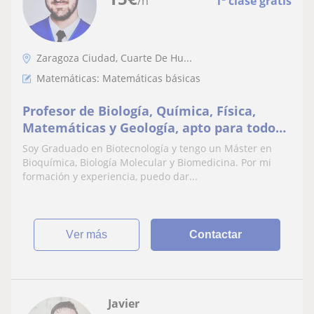
/h
1ª clase gratis
Zaragoza Ciudad, Cuarte De Hu...
Matemáticas: Matemáticas básicas
Profesor de Biología, Química, Física,
Matemáticas y Geología, apto para todos
los niveles de ESO y Bachillerato.
Soy Graduado en Biotecnología y tengo un Máster en
Bioquímica, Biología Molecular y Biomedicina. Por mi
formación y experiencia, puedo dar...
ver más
Contactar
Javier