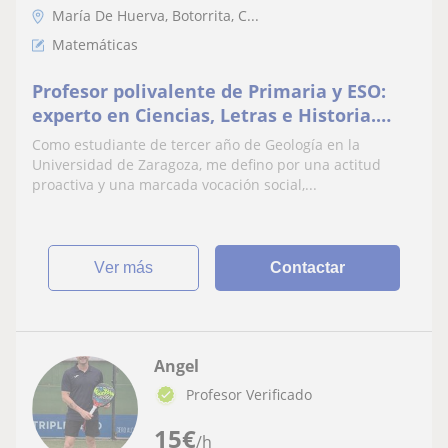
María De Huerva, Botorrita, C...
Matemáticas
Profesor polivalente de Primaria y ESO:
experto en Ciencias, Letras e Historia.
Metodología adaptable para asegurar el
Como estudiante de tercer año de Geología en la
éxito
Universidad de Zaragoza, me defino por una actitud
proactiva y una marcada vocación social,...
ver más
Contactar
Angel
Profesor Verificado
15
€
/h