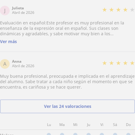
recomendada!!!
Julieta
★
★
★
★
★
J
Abril de 2026
Evaluación en español:Este profesor es muy profesional en la
enseñanza de la expresión oral en español. Sus clases son
dinámicas y agradables, y sabe motivar muy bien a los
estudiantes. Se centra en desarrollar la capacidad de
Ver más
comunicación real, utilizando con frecuencia diálogos y
simulaciones de situaciones cotidianas, lo que me ha ayudado a
mejorar mi expresión en contextos reales. Además, es muy
paciente, corrige los errores de pronunciación y gramática de
Anna
★
★
★
★
★
A
manera oportuna y ofrece explicaciones claras. Gracias a su
Abril de 2026
orientación, mi fluidez y confianza al hablar han mejorado
Muy buena profesional, preocupada e implicada en el aprendizaje
notablemente.
del alumno. Sabe tratar a cada niño según el momento en que se
encuentra, es cariñosa y se hace querer.
Ver las 24 valoraciones
Lu
Ma
Mi
Ju
Vi
Sá
Do