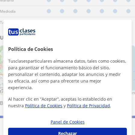
Mañana
Mediodía
Tarde
Ubicación de mis clases
Política de Cookies
+
−
Tusclasesparticulares almacena datos, tales como cookies,
para garantizar el funcionamiento básico del sitio,
personalizar el contenido, adaptar los anuncios y medir
su eficacia, así como para ofrecerte una mejor
experiencia.
2 km
1 mi
Leaflet
| ©
OpenStreetMap
contributors
Al hacer clic en “Aceptar”, aceptas lo establecido en
Barcelona (Ciudad)
nuestra
Política de Cookies
y
Política de Privacidad
.
Panel de Cookies
Contacta con Maria del Prado
Rechazar