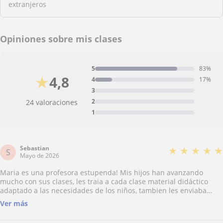
extranjeros
Opiniones sobre mis clases
5
83%
★
4,8
4
17%
3
2
24 valoraciones
1
Sebastian
★
★
★
★
★
S
Mayo de 2026
Maria es una profesora estupenda! Mis hijos han avanzando
mucho con sus clases, les traia a cada clase material didáctico
adaptado a las necesidades de los niños, tambien les enviaba
material complementario durante la semana, siempre muy
Ver más
motivada para llevar a los niños a un nivel superior. Claramente le
gusta enseñar y siempre muy motivada en dar lo mejor! Muy