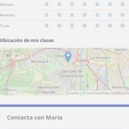
Mañana
Mediodía
Tarde
Ubicación de mis clases
+
−
3 km
1 mi
Leaflet
| ©
OpenStreetMap
contributors
Contacta con Maria