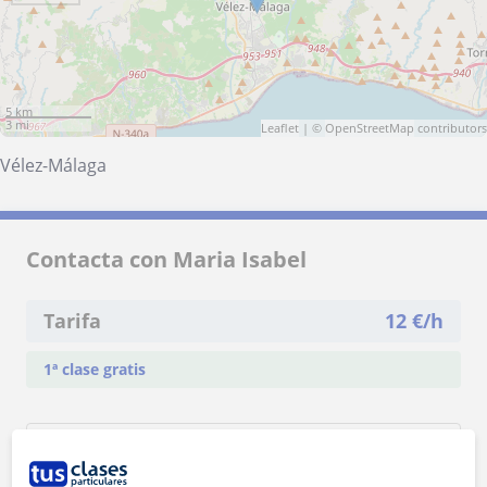
5 km
3 mi
Leaflet
| ©
OpenStreetMap
contributors
Vélez-Málaga
Contacta con Maria Isabel
Tarifa
12
€/h
1ª clase gratis