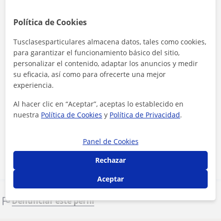
Política de Cookies
Tusclasesparticulares almacena datos, tales como cookies,
para garantizar el funcionamiento básico del sitio,
personalizar el contenido, adaptar los anuncios y medir
su eficacia, así como para ofrecerte una mejor
experiencia.
Al hacer clic en “Aceptar”, aceptas lo establecido en
Al hacer clic, aceptas nuestro
aviso legal
y de
privacidad
nuestra
Política de Cookies
y
Política de Privacidad
.
Contactar ahora
Panel de Cookies
Rechazar
Aceptar
Denunciar este perfil