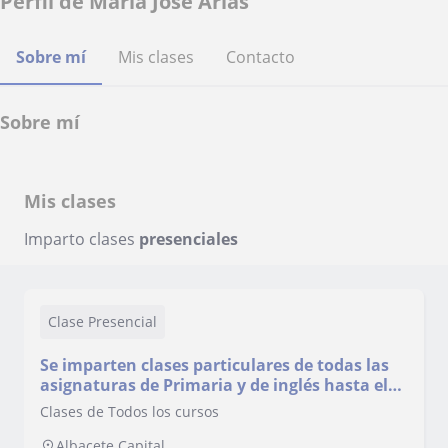
Perfil de Maria Jose Arias
Sobre mí
Mis clases
Contacto
Sobre mí
Mis clases
Imparto clases
presenciales
Clase Presencial
Se imparten clases particulares de todas las
asignaturas de Primaria y de inglés hasta el
FCE (B2)
Clases de Todos los cursos
Albacete Capital