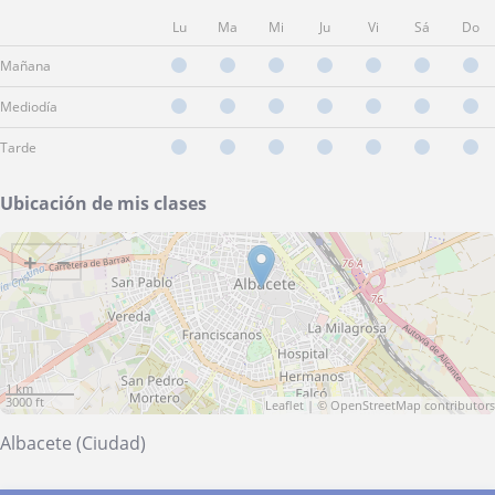
Lu
Ma
Mi
Ju
Vi
Sá
Do
Mañana
Mediodía
Tarde
Ubicación de mis clases
+
−
1 km
3000 ft
Leaflet
| ©
OpenStreetMap
contributors
Albacete (Ciudad)