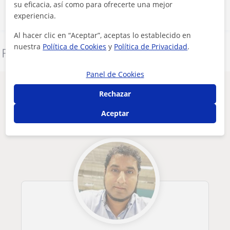
su eficacia, así como para ofrecerte una mejor
experiencia.
Al hacer clic en “Aceptar”, aceptas lo establecido en
nuestra
Política de Cookies
y
Política de Privacidad
.
Denunciar este perfil
Panel de Cookies
Otros profesores de Todos los cursos en
Rechazar
Albacete que pueden interesarte
Aceptar