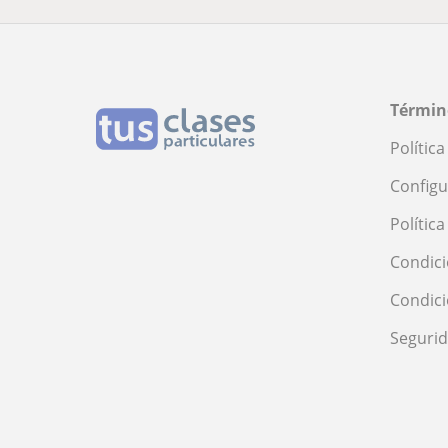
Términ
Polític
Configu
Polític
Condici
Condic
Seguri