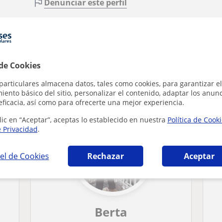
Denunciar este perfil
 de Cookies
General en Terrassa que pueden interesarte
particulares almacena datos, tales como cookies, para garantizar el
ento básico del sitio, personalizar el contenido, adaptar los anunc
eficacia, así como para ofrecerte una mejor experiencia.
lic en “Aceptar”, aceptas lo establecido en nuestra
Política de Cook
e Privacidad
.
el de Cookies
Rechazar
Aceptar
Berta