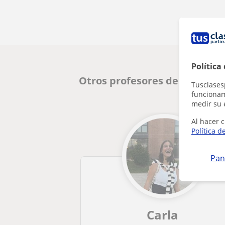
Política
Otros profesores de Repaso 
Tusclases
funcionami
medir su 
Al hacer c
Política d
Pan
Carla