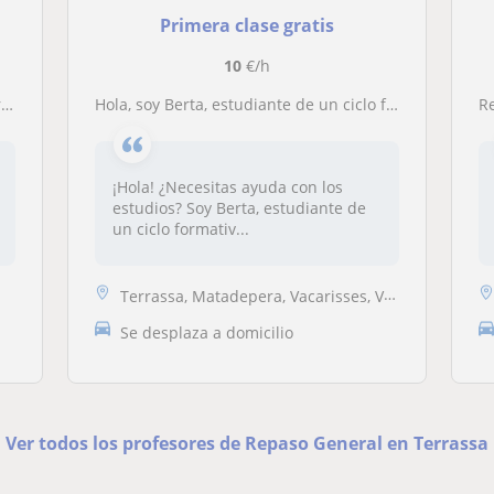
Primera clase gratis
10
€/h
!
Hola, soy Berta, estudiante de un ciclo formativo medio de auxiliar y curas de enfermería. Tengo dislexia diagnosticada y tal como hicieron conmigo, me encantaría poder ayudar a niños y niñas hasta primero de la ESO. Me encantan los niños y tengo muchos t
R
¡Hola! ¿Necesitas ayuda con los
estudios? Soy Berta, estudiante de
un ciclo formativ...
Terrassa, Matadepera, Vacarisses, Viladecavalls
Se desplaza a domicilio
Ver todos los profesores de Repaso General en Terrassa