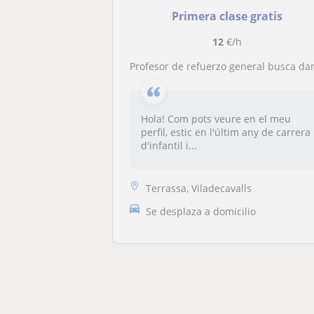
Primera clase gratis
12
€/h
Profesor de refuerzo general busca dar clases particulares a niños/as de primaria
Hola! Com pots veure en el meu
perfil, estic en l'últim any de carrera
d'infantil i...
Terrassa, Viladecavalls
Se desplaza a domicilio