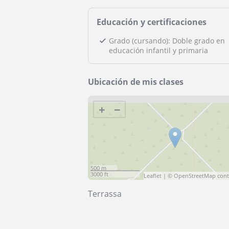
Educación y certificaciones
Grado (cursando): Doble grado en
educación infantil y primaria
Ubicación de mis clases
+
−
500 m
3000 ft
Leaflet
| ©
OpenStreetMap
cont
Terrassa