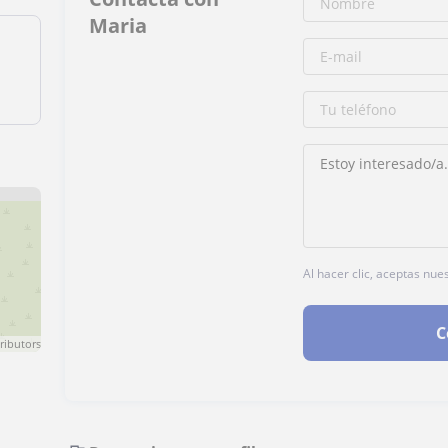
Maria
Al hacer clic, aceptas nue
C
ributors