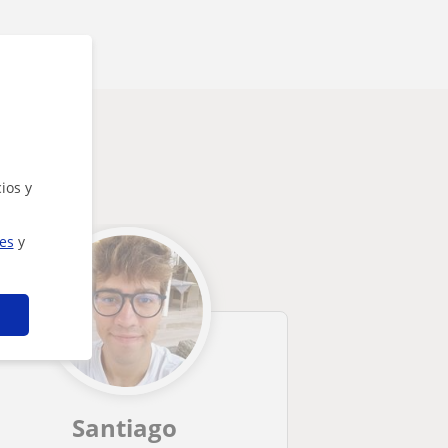
ios y
ies
y
Santiago