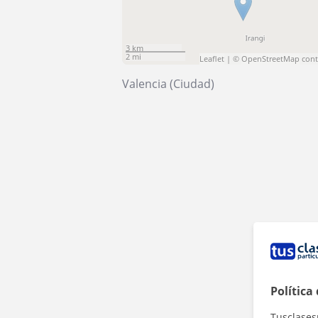
3 km
2 mi
Leaflet
| ©
OpenStreetMap
cont
Valencia (Ciudad)
Política
Tusclases