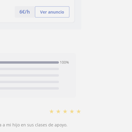
6
€/h
Ver anuncio
100%
★
★
★
★
★
 a mi hijo en sus clases de apoyo.