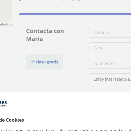
ributors
Contacta con
Maria
1ª clase gratis
Al hacer clic, aceptas nue
 de Cookies
C
particulares almacena datos, tales como cookies, para garantizar el