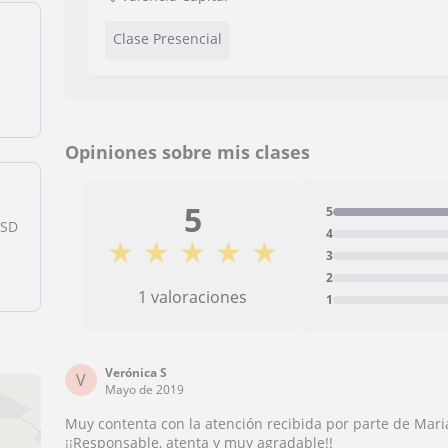
Clase Presencial
Opiniones sobre mis clases
5
5
PSD
4
★
★
★
★
★
3
2
1 valoraciones
1
Verónica S
V
Mayo de 2019
Muy contenta con la atención recibida por parte de Maria
¡¡Responsable, atenta y muy agradable!!