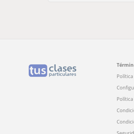
Términ
Polític
Configu
Polític
Condici
Condic
Seguri