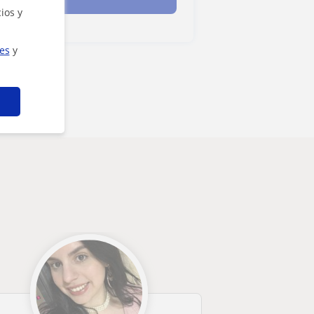
ios y
ies
y