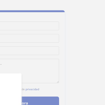
stro
aviso legal
y de
privacidad
ontactar ahora