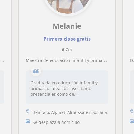
Melanie
Primera clase gratis
8
€/h
a
Maestra de educación infantil y primaria imparte clases de todas las asignaturas a alumnos de hasta 4ºESO
D
Graduada en educación infantil y
primaria. Imparto clases tanto
presenciales como de...
Benifaió, Alginet, Almussafes, Sollana
Se desplaza a domicilio