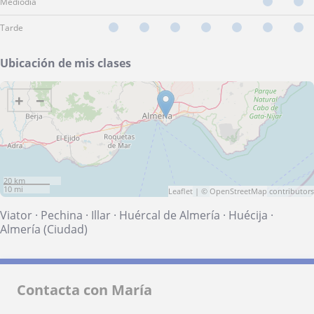
Mediodía
Tarde
Ubicación de mis clases
+
−
20 km
10 mi
Leaflet
| ©
OpenStreetMap
contributors
Viator
·
Pechina
·
Illar
·
Huércal de Almería
·
Huécija
·
Almería (Ciudad)
Contacta con María