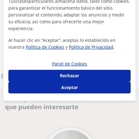
Tusclasesparticulares almacena datos, tales como cookies,
para garantizar el funcionamiento básico del sitio,
personalizar el contenido, adaptar los anuncios y medir
Al hacer clic, aceptas nuestro
aviso legal
y de
privacidad
su eficacia, así como para ofrecerte una mejor
experiencia.
Contactar ahora
Al hacer clic en “Aceptar”, aceptas lo establecido en
nuestra
Política de Cookies
y
Política de Privacidad
.
Panel de Cookies
Rechazar
Denunciar este perfil
Aceptar
Otros profesores de Italiano en Valencia
que pueden interesarte