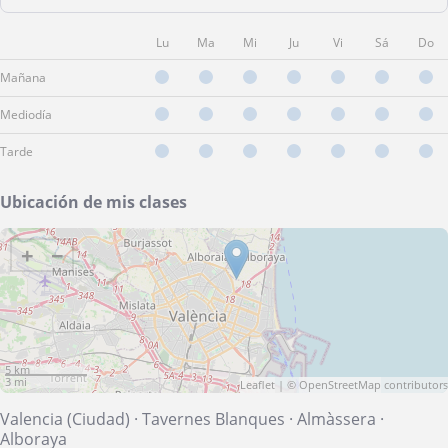
Lu
Ma
Mi
Ju
Vi
Sá
Do
Mañana
Mediodía
Tarde
Ubicación de mis clases
+
−
5 km
3 mi
Leaflet
| ©
OpenStreetMap
contributors
Valencia (Ciudad)
·
Tavernes Blanques
·
Almàssera
·
Alboraya