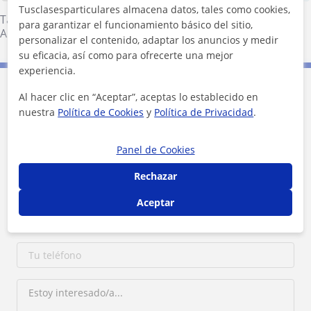
Tusclasesparticulares almacena datos, tales como cookies,
Tavernes Blanques
·
Bonrepòs I Mirambell
·
Almàssera
·
para garantizar el funcionamiento básico del sitio,
Alboraya
personalizar el contenido, adaptar los anuncios y medir
su eficacia, así como para ofrecerte una mejor
experiencia.
Contacta con Mariano
Al hacer clic en “Aceptar”, aceptas lo establecido en
nuestra
Política de Cookies
y
Política de Privacidad
.
Tarifa
30
€/h
Panel de Cookies
Rechazar
Aceptar