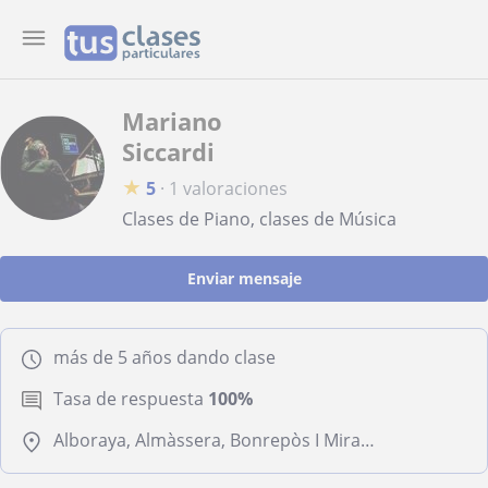
Mariano
Siccardi
★
5
·
1 valoraciones
Clases de Piano, clases de Música
Enviar mensaje
más de 5 años dando clase
Tasa de respuesta
100%
Alboraya, Almàssera, Bonrepòs I Mirambell, Tavernes Blanques