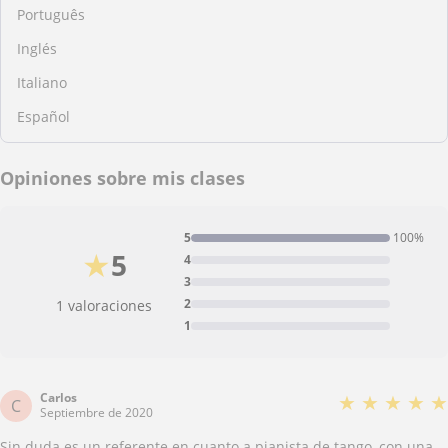
Português
Inglés
Italiano
Español
Opiniones sobre mis clases
5
100%
★
5
4
3
2
1 valoraciones
1
Carlos
★
★
★
★
★
C
Septiembre de 2020
Sin duda es un referente en cuanto a pianista de tango, con una