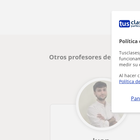
Política
Tusclases
Otros profesores de Matemát
funcionami
medir su 
Al hacer c
Política d
Pan