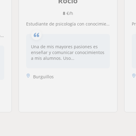
Rocío
8
€/h
Estudiante de psicología con conocimientos en materias de nivel ESO y bachillerato, con experiencia en ser profesora particular
P
r
Una de mis mayores pasiones es
enseñar y comunicar conocimientos
a mis alumnos. Uso...
Burguillos