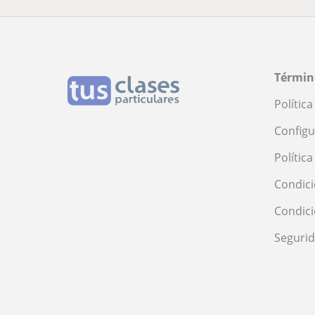
Términ
Polític
Configu
Polític
Condici
Condic
Seguri