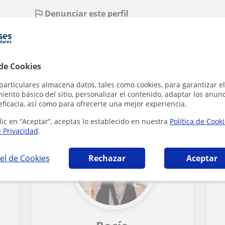
Denunciar este perfil
 de Cookies
particulares almacena datos, tales como cookies, para garantizar el
icas en Sevilla que pueden interesarte
ento básico del sitio, personalizar el contenido, adaptar los anunc
eficacia, así como para ofrecerte una mejor experiencia.
lic en “Aceptar”, aceptas lo establecido en nuestra
Política de Cook
e Privacidad
.
el de Cookies
Rechazar
Aceptar