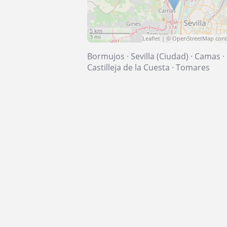
5 km
3 mi
Leaflet
| ©
OpenStreetMap
cont
Bormujos
·
Sevilla (Ciudad)
·
Camas
·
Castilleja de la Cuesta
·
Tomares