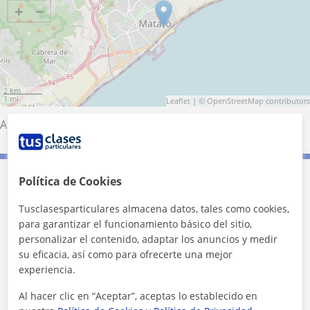
+
−
2 km
1 mi
Leaflet
| ©
OpenStreetMap
contributors
Argentona
·
Cabrera de Mar
·
Mataró
Política de Cookies
Contacta con Marina
Tusclasesparticulares almacena datos, tales como cookies,
Tarifa
8
€/h
para garantizar el funcionamiento básico del sitio,
personalizar el contenido, adaptar los anuncios y medir
su eficacia, así como para ofrecerte una mejor
experiencia.
Al hacer clic en “Aceptar”, aceptas lo establecido en