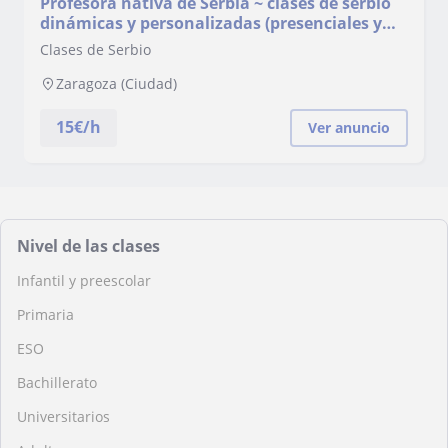
Profesora nativa de Serbia ~ clases de serbio
dinámicas y personalizadas (presenciales y
online)
Clases de Serbio
Zaragoza (Ciudad)
15
€/h
Ver anuncio
Nivel de las clases
Infantil y preescolar
Primaria
ESO
Bachillerato
Universitarios