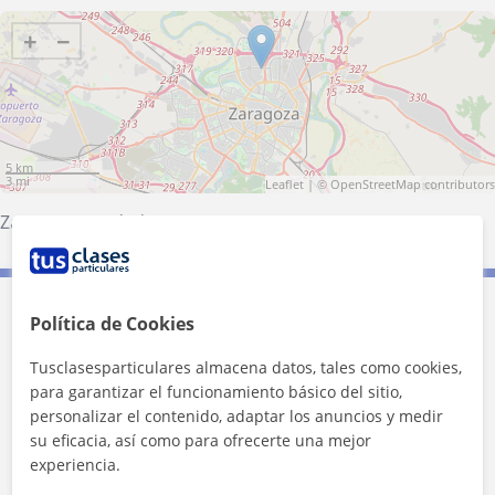
+
−
5 km
3 mi
Leaflet
| ©
OpenStreetMap
contributors
Zaragoza (Ciudad)
Contacta con Marina
Política de Cookies
Tusclasesparticulares almacena datos, tales como cookies,
Tarifa
14
€/h
para garantizar el funcionamiento básico del sitio,
personalizar el contenido, adaptar los anuncios y medir
1ª clase gratis
su eficacia, así como para ofrecerte una mejor
experiencia.