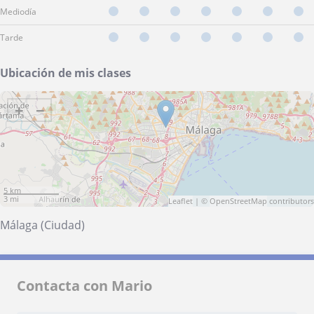
Mediodía
Tarde
Ubicación de mis clases
+
−
5 km
3 mi
Leaflet
| ©
OpenStreetMap
contributors
Málaga (Ciudad)
Contacta con Mario