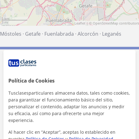
5 km
3 mi
Leaflet
| ©
OpenStreetMap
contributors
Móstoles
·
Getafe
·
Fuenlabrada
·
Alcorcón
·
Leganés
Contacta con Marta
Tarifa
13
€/h
Política de Cookies
1ª clase gratis
Tusclasesparticulares almacena datos, tales como cookies,
para garantizar el funcionamiento básico del sitio,
personalizar el contenido, adaptar los anuncios y medir
su eficacia, así como para ofrecerte una mejor
experiencia.
Al hacer clic en “Aceptar”, aceptas lo establecido en
nuestra
Política de Cookies
y
Política de Privacidad
.