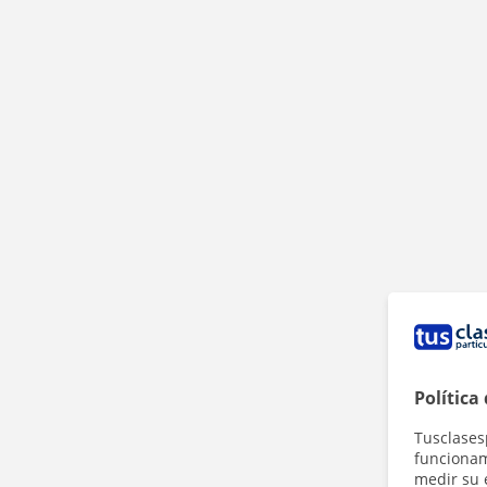
Política
Tusclases
funcionami
medir su 