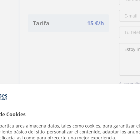
Tarifa
15
€/h
Al hacer cli
 de Cookies
particulares almacena datos, tales como cookies, para garantizar el
ento básico del sitio, personalizar el contenido, adaptar los anunc
eficacia, así como para ofrecerte una mejor experiencia.
Denunciar este perfil