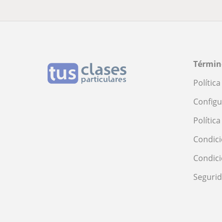
Términ
Polític
Configu
Polític
Condici
Condic
Seguri