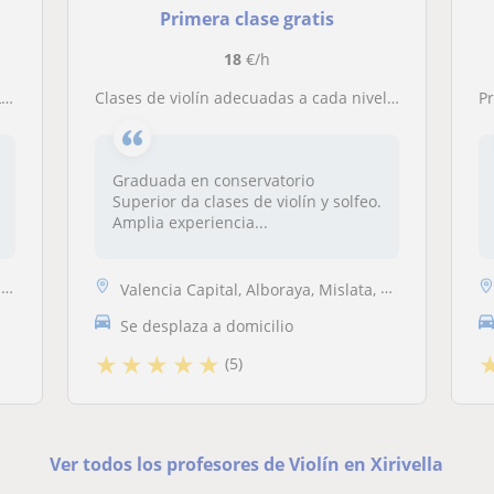
Primera clase gratis
18
€/h
O
Clases de violín adecuadas a cada nivel y a todas las edades
Pr
Graduada en conservatorio
Superior da clases de violín y solfeo.
Amplia experiencia...
.
Valencia Capital, Alboraya, Mislata, Tavernes Blanques, Xirivella
Se desplaza a domicilio
★
★
★
★
★
(5)
Ver todos los profesores de Violín en Xirivella