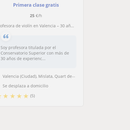
Primera clase gratis
25
€/h
ofesora de violín en Valencia – 30 años de experiencia | Clases presenciales y online
Soy profesora titulada por el
Conservatorio Superior con más de
30 años de experienc...
Valencia (Ciudad), Mislata, Quart de Poblet, Xirivella
Se desplaza a domicilio
★
★
★
★
★
(5)