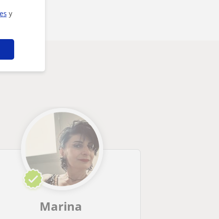
ies
y
Marina