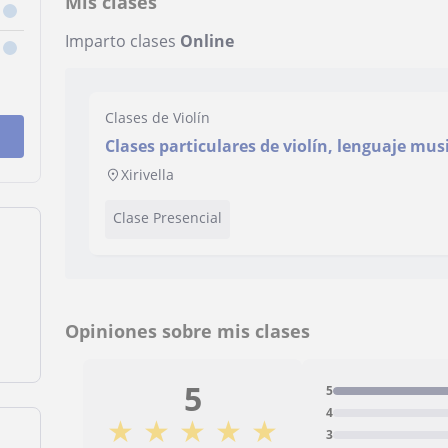
Mis clases
Imparto clases
Online
Clases de Violín
Clases particulares de violín, lenguaje mus
analisis/armonia
Xirivella
Clase Presencial
Opiniones sobre mis clases
5
5
4
★
★
★
★
★
3