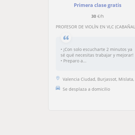
Primera clase gratis
30
€/h
PROFESOR DE VIOLÍN EN VLC (CABAÑAL). TÍTULADO SUPERIOR, CON MÁSTER Y POSGRAD
• ¡Con solo escucharte 2 minutos ya
sé qué necesitas trabajar y mejorar!
• Preparo a...
Valencia Ciudad, Burjassot, Mislata, Valencia (Ciudad), Xirivella, Ala..
Se desplaza a domicilio