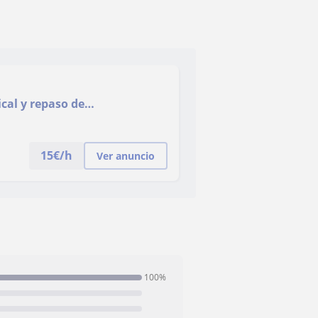
ical y repaso de
15
€/h
Ver anuncio
100%