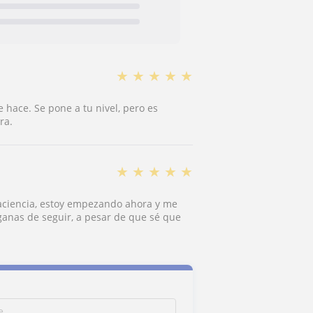
★
★
★
★
★
 hace. Se pone a tu nivel, pero es
ra.
★
★
★
★
★
aciencia, estoy empezando ahora y me
anas de seguir, a pesar de que sé que