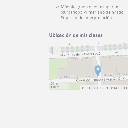
Módulo grado medio/superior
(cursando): Primer año de Grado
Superior de Interpretación.
Ubicación de mis clases
+
−
30 m
100 ft
Leaflet
| ©
OpenStreetMap
cont